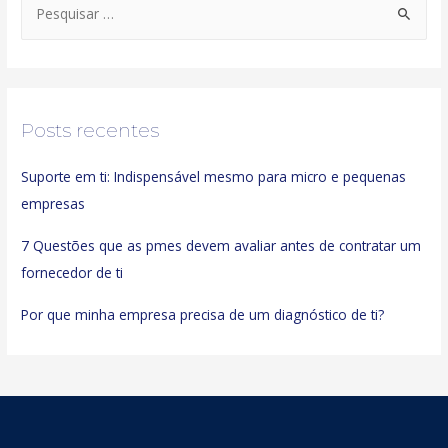
P
e
s
q
u
Posts recentes
i
s
Suporte em ti: Indispensável mesmo para micro e pequenas
a
empresas
r
p
7 Questões que as pmes devem avaliar antes de contratar um
o
fornecedor de ti
r
Por que minha empresa precisa de um diagnóstico de ti?
: