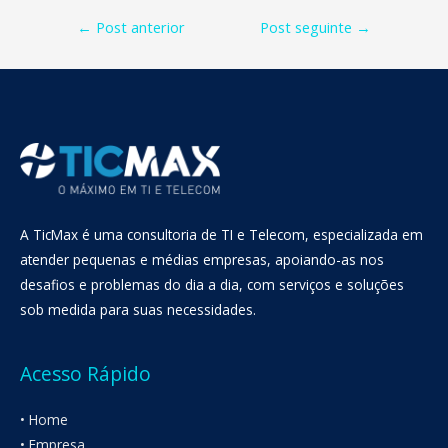
Navegação
←
Post anterior
Post seguinte
→
de
Post
A TicMax é uma consultoria de TI e Telecom, especializada em
atender pequenas e médias empresas, apoiando-as nos
desafios e problemas do dia a dia, com serviços e soluções
sob medida para suas necessidades.
Acesso Rápido
• Home
• Empresa